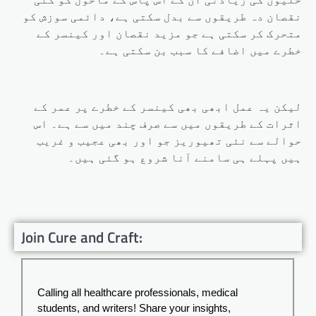
نقصان دہ طریقوں سے بدل سکتی ہے، دائمی سوزش کو
متحرک کر سکتی ہے جو مزید نقصان اور کینسر کے
خطرے میں اضافے کا سبب بن سکتی ہے۔
لیکن یہ عمل ابھی بھی کینسر کے خطرے پر عمر کے
اثرات کے طریقوں میں سے صرف چند میں سے ہے۔ اس
حوالے سے نئی تھیوریز جو اور بھی عجیب و غریب
ہیں پہلے ہی سامنے آنا شروع ہو گئی ہیں۔
Join Cure and Craft:
Calling all healthcare professionals, medical
students, and writers! Share your insights,