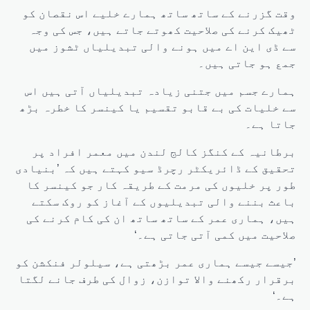
وقت گزرنے کے ساتھ ساتھ ہمارے خلیے اس نقصان کو
ٹھیک کرنے کی صلاحیت کھوتے جاتے ہیں، جس کی وجہ
سے ڈی این اے میں ہونے والی تبدیلیاں ٹشوز میں
جمع ہو جاتی ہیں۔
ہمارے جسم میں جتنی زیادہ تبدیلیاں آتی ہیں اس
سے خلیات کی بے قابو تقسیم یا کینسر کا خطرہ بڑھ
جاتا ہے۔
برطانیہ کے کنگز کالج لندن میں معمر افراد پر
تحقیق کے ڈائریکٹر رچرڈ سیو کہتے ہیں کہ ’بنیادی
طور پر خلیوں کی مرمت کے طریقہ کار جو کینسر کا
باعث بننے والی تبدیلیوں کے آغاز کو روک سکتے
ہیں، ہماری عمر کے ساتھ ساتھ ان کی کام کرنے کی
صلاحیت میں کمی آتی جاتی ہے۔‘
’جیسے جیسے ہماری عمر بڑھتی ہے، سیلولر فنکشن کو
برقرار رکھنے والا توازن، زوال کی طرف جانے لگتا
ہے۔‘