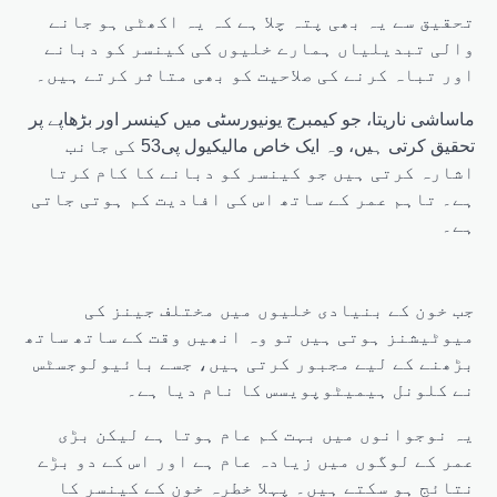
تحقیق سے یہ بھی پتہ چلا ہے کہ یہ اکھٹی ہو جانے
والی تبدیلیاں ہمارے خلیوں کی کینسر کو دبانے
اور تباہ کرنے کی صلاحیت کو بھی متاثر کرتے ہیں۔
ماساشی ناریتا، جو کیمبرج یونیورسٹی میں کینسر اور بڑھاپے پر
تحقیق کرتی ہیں، وہ ایک خاص مالیکیول پی53 کی جانب
اشارہ کرتی ہیں جو کینسر کو دبانے کا کام کرتا
ہے۔ تاہم عمر کے ساتھ اس کی افادیت کم ہوتی جاتی
ہے۔
جب خون کے بنیادی خلیوں میں مختلف جینز کی
میوٹیشنز ہوتی ہیں تو وہ انھیں وقت کے ساتھ ساتھ
بڑھنے کے لیے مجبور کرتی ہیں، جسے بائیولوجسٹس
نے کلونل ہیمیٹوپویسس کا نام دیا ہے۔
یہ نوجوانوں میں بہت کم عام ہوتا ہے لیکن بڑی
عمر کے لوگوں میں زیادہ عام ہے اور اس کے دو بڑے
نتائج ہو سکتے ہیں۔ پہلا خطرہ خون کے کینسر کا