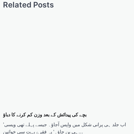
Related Posts
بچے کی پیدائش کے بعد وزن کم کرنے کا دباؤ
’اب جلد ہی پرانی شکل میں واپس آجاؤ۔ جیسے پہلے تھی ویسی
ہی بن جاؤ۔‘ یہ فقرے بہت سی خواتین…