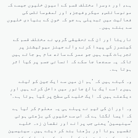
ہے، اور دوسرا مختلف قسم کے امیون خلیوں جیسے کہ
مونوسائٹس، میکروفیجز، اور لمفوسائٹس کی
فعالیت میں تبدیلی ہے جو کہ خون کے بنیادی خلیوں
سے بنتے ہیں۔
ناریتا اور ان کے تحقیقی گروپ نے مختلف قسم کے
کینسرز کی پیدا کرنے والے جینز میوٹیشنز پر
تجربات کیے ہیں جو عمر کے ساتھ عام ہو جاتے ہیں
تاکہ یہ سمجھا جا سکے کہ انسانی جسم پر کیا اثر
ہوتا ہے۔
وہ کہتے ہیں کہ ’ہم ان میں سے ایک جین کو لیتے
ہیں، اسے ایک بالغ جانور میں داخل کرتے ہیں اور
دیکھتے ہیں کہ ایک خلیے کی سطح پر کیا ہوتا ہے۔‘
وہ اور ان کی ٹیم نے پہلے ہی یہ معلوم کر لیا ہے
کہ ایسا لگتا ہے کہ اس سے خلیوں کی بڑھتی ہوئی
’سینیسین‘ یعنی جب پرانے اور نقصان زدہ خلیے
تقسیم ہونا اور بڑھنا بند کر دیتے ہیں۔ سینیسین
خلیوں کی زیادتی ان کے آس پاس کے ماحول کو کئی