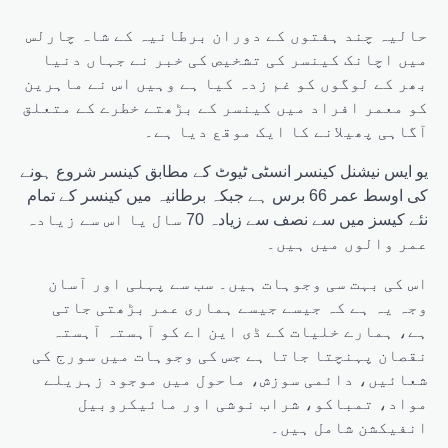
حالیہ چند ہفتوں کے دوران برطانیہ کے شاہ چارلس
میں اچانک کینسر کی تشخیص کی خبر نے جہاں دنیا
بھر کے لوگوں کو غم زدہ کیا ہے وہیں اس نے ماہرین
کو معمر افراد میں کینسر کے بڑھتے خطرے کے متعلق
آگاہی پھیلانے کا ایک موقع دیا ہے۔
یو ایس نیشنل کینسر انسٹی ٹیوٹ کے مطابق کینسر شروع ہونے
کی اوسط عمر 66 برس ہے جبکہ برطانیہ میں کینسر کے تمام
نئے کیسز میں سے نصف سے زیادہ 70 سال یا اس سے زیادہ
عمر والوں میں ہیں۔
اس کی بہت سی وجوہات ہیں۔ سب سے پہلی اور آسان
وجہ یہ ہے کہ جیسے جیسے ہماری عمر بڑھتی جاتی
ہے، ہمارے خلیات کے ڈی این اے کو آہستہ آہستہ
نقصان پہنچتا جاتا ہے جس کی وجوہات میں سورج کی
شعائیں، دائمی سوزش، ماحول میں موجود زہریلے
مواد، تمباکو، شراب نوشی اور مائیکروبیل
انفیکشن شامل ہیں۔